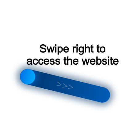
— Анастасия‚ г․ Санкт-Петербург
Как заказать?
Заказать проектор звездного неба очень просто:
Заполните форму заказа на нашем сайте․
Наш менеджер свяжется с вами для подтверждения заказа․
Получите свой заказ в течение [срок доставки]․
Если у вас есть вопросы или вы хотите получить более
подробную информацию о проекторе звездного неба‚ звоните
нам по телефону [номер телефона] или пишите на [адрес
электронной почты]․
Ограничения акции
Внимание! Акция
100 в подарок
имеет некоторые ограничения:
Акция действует только для жителей России․
Подарок можно получить только при покупке проектора
звездного неба на нашем сайте․