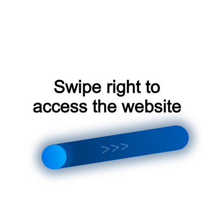
Контакты
Москва
Доставка по Москве в день заказа.
Доставка по России до терминалов СДЕК,
Боксбери.
Звоните ежедневно с 9-00 до 21-00 —
8-495-255-00-99
Оставьте Ваш телефон и мы Вам перезвоним —
Заказать звонок
Задайте вопрос в Whatsapp —
Написать в Whatsapp
Отправьте письмо на почту —
info@podarki-dlya-doma.ru
Где купить подарки в
Купить подарок женщине
москве недорого
москва